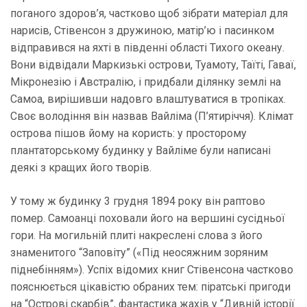
поганого здоров’я, частково щоб зібрати матеріал для
нарисів, Стівенсон з дружиною, матір’ю і пасинком
відправився на яхті в південні області Тихого океану.
Вони відвідали Маркизькі острови, Туамоту, Таїті, Гаваї,
Мікронезію і Австралію, і придбали ділянку землі на
Самоа, вирішивши надовго влаштуватися в тропіках.
Своє володіння він назвав Вайліма (П’ятиріччя). Клімат
острова пішов йому на користь: у просторому
плантаторському будинку у Вайліме були написані
деякі з кращих його творів.
У тому ж будинку 3 грудня 1894 року він раптово
помер. Самоанці поховали його на вершині сусідньої
гори. На могильній плиті накреслені слова з його
знаменитого “Заповіту” («Під неосяжним зоряним
піднебінням»). Успіх відомих книг Стівенсона частково
пояснюється цікавістю обраних тем: піратські пригоди
на “Острові скарбів”, фантастика жахів у “Дивній історії