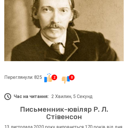
Переглянули: 825
2
0
Час на читання:
2 Хвилин, 5 Секунд
Письменник-ювіляр Р. Л.
Стівенсон
13 листопада 2020 року виповнється 170 років від дня