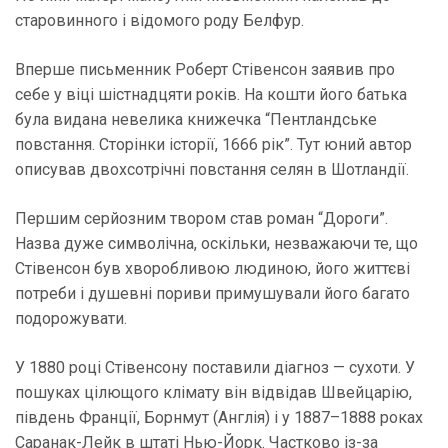
старовинного і відомого роду Белфур.
Вперше письменник Роберт Стівенсон заявив про
себе у віці шістнадцяти років. На кошти його батька
була видана невелика книжечка “Пентландське
повстання. Сторінки історії, 1666 рік”. Тут юний автор
описував двохсотрічні повстання селян в Шотландії.
Першим серйозним твором став роман “Дороги”.
Назва дуже символічна, оскільки, незважаючи те, що
Стівенсон був хворобливою людиною, його життєві
потреби і душевні пориви примушували його багато
подорожувати.
У 1880 році Стівенсону поставили діагноз — сухоти. У
пошуках цілющого клімату він відвідав Швейцарію,
південь Франції, Борнмут (Англія) і у 1887–1888 роках
Саранак-Лейк в штаті Нью-Йорк. Частково із-за