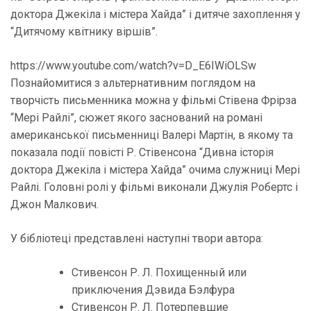
доктора Джекіла і містера Хайда” і дитяче захоплення у
“Дитячому квітнику віршів”.
https://www.youtube.com/watch?v=D_E6IWiOLSw
Познайомитися з альтернативним поглядом на
творчість письменника можна у фільмі Стівена Фрірза
“Мері Райлі”, сюжет якого заснований на романі
американської письменниці Валері Мартін, в якому та
показала події повісті Р. Стівенсона “Дивна історія
доктора Джекіла і містера Хайда” очима служниці Мері
Райлі. Головні ролі у фільмі виконали Джулія Робертс і
Джон Малкович.
У бібліотеці представлені наступні твори автора:
Стивенсон Р. Л. Похищенный или
приключения Дэвида Бэлфура
Стивенсон Р. Л. Потерпевшие