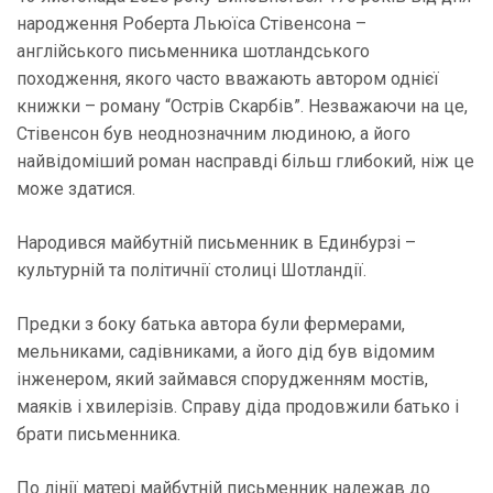
народження Роберта Льюїса Стівенсона –
англійського письменника шотландського
походження, якого часто вважають автором однієї
книжки – роману “Острів Скарбів”. Незважаючи на це,
Стівенсон був неоднозначним людиною, а його
найвідоміший роман насправді більш глибокий, ніж це
може здатися.
Народився майбутній письменник в Единбурзі –
культурній та політичнії столиці Шотландії.
Предки з боку батька автора були фермерами,
мельниками, садівниками, а його дід був відомим
інженером, який займався спорудженням мостів,
маяків і хвилерізів. Справу діда продовжили батько і
брати письменника.
По лінії матері майбутній письменник належав до