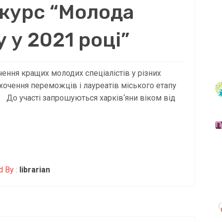
нкурс “Молода
 у 2021 році”
ення кращих молодих спеціалістів у різних
охочення переможців і лауреатів міського етапу
 До участі запрошуються харків‘яни віком від
П
d By :
librarian