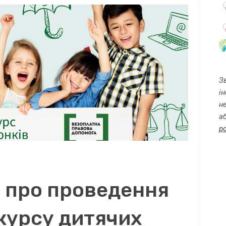
З
і
н
а
p
 про проведення
курсу дитячих