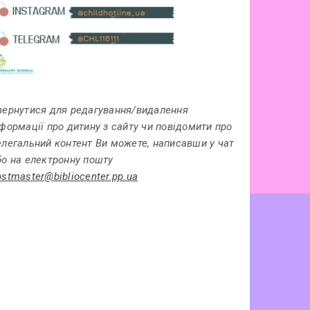
вернутися для редагування/видалення
нформації про дитину з сайту чи повідомити про
елегальний контент Ви можете, написавши у чат
бо на електронну пошту
ostmaster@bibliocenter.pp.ua