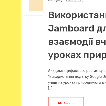
Використан
Jamboard д
взаємодії вч
уроках при
Академія цифрового розвитку за
“Використання додатку Google J
учнів на уроках природничого ци
[…]
БІЛЬШЕ...