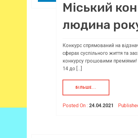
Міський ко
людина року
Конкурс спрямований на відзнач
сферах суспільного життя та за
конкурсу грошовими преміями!⠀
14 до […]
БІЛЬШЕ...
Posted On :
24.04.2021
Publishe