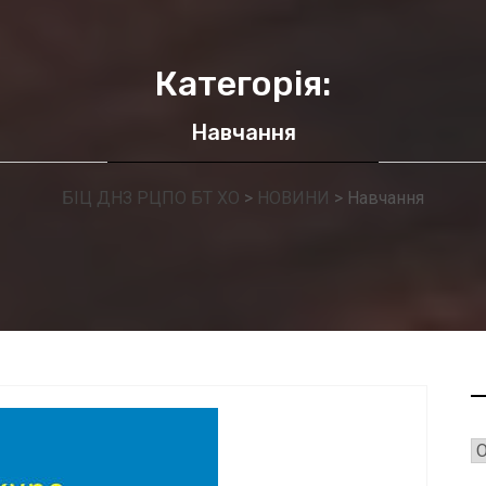
Категорія:
Навчання
БІЦ ДНЗ РЦПО БТ ХО
>
НОВИНИ
>
Навчання