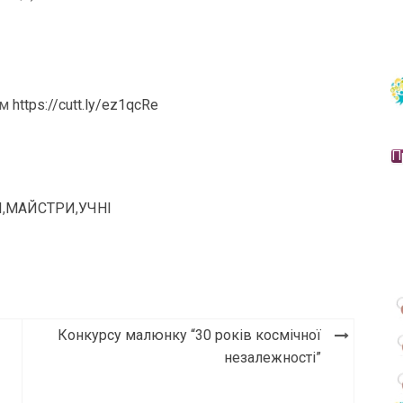
ям
https://cutt.ly/ez1qcRe
П
І
,
МАЙСТРИ
,
УЧНІ
Конкурсу малюнку “30 років космічної
незалежності”