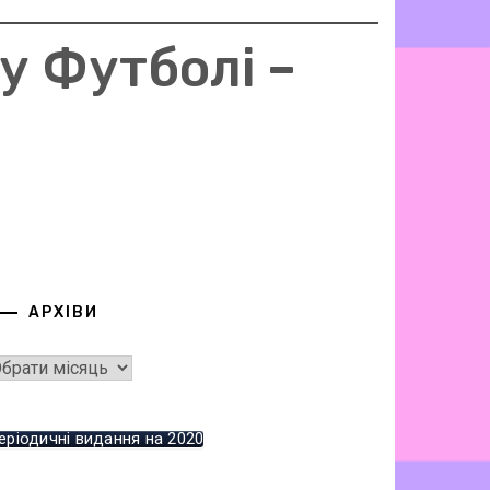
у Футболі –
АРХІВИ
еріодичні видання на 2020