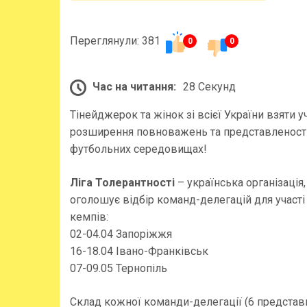
Переглянули: 381
0
0
Час на читання:
28 Секунд
Тінейджерок та жінок зі всієї України взяти 
розширення повноважень та представленості
футбольних середовищах!
Ліга Толерантності
– українська організація
оголошує відбір команд-делегацій для участі
кемпів:
02-04.04 Запоріжжя
16-18.04 Івано-Франківськ
07-09.05 Тернопіль
Склад кожної команди-делегації (6 представ