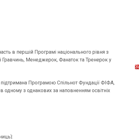
участь в першій Програмі національного рівня з
 Гравчинь, Менеджерок, Фанаток та Тренерок у
З
, підтримана Програмою Спільнот Фундації ФІФА,
 в одному з однакових за наповненням освітніх
ниць):