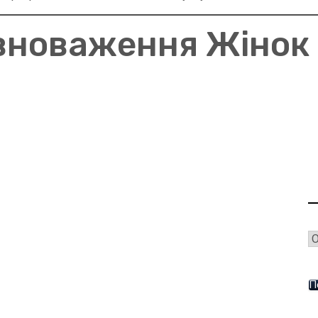
вноваження Жінок 
П