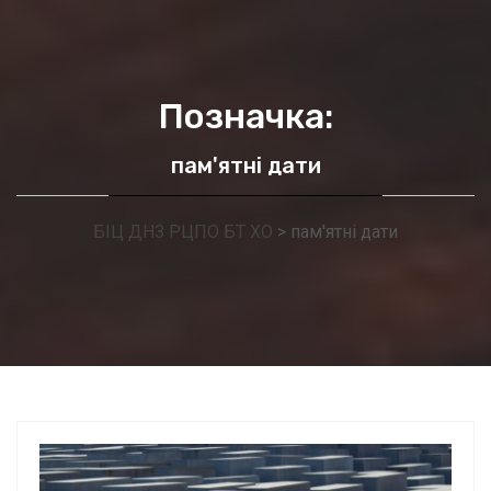
Позначка:
пам'ятні дати
БІЦ ДНЗ РЦПО БТ ХО
>
пам'ятні дати