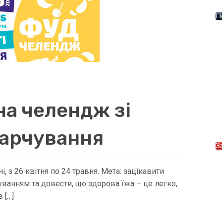
П
на челендж зі
харчування
З
 з 26 квітня по 24 травня. Мета: зацікавити
уванням та довести, що здорова їжа – це легко,
 […]