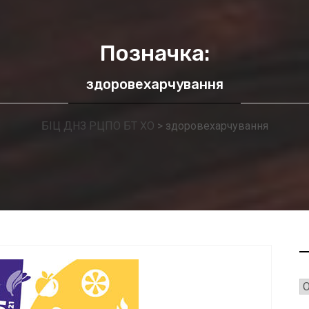
Позначка:
здоровехарчування
БІЦ ДНЗ РЦПО БТ ХО
>
здоровехарчування