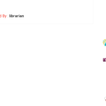
d By :
librarian
П