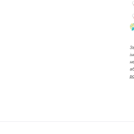
З
і
н
а
p