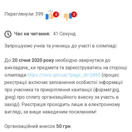
Переглянули: 399
0
0
Час на читання:
41 Секунд
Запрошуємо учнів та учениць до участі в олімпіаді.
До
20 січня 2020 року
необхідно звернутися до
викладача_ки предмета та зареєструватись на сторінці
олімпіади
https://nenc.gov.ua/?page_id=2850
(процес
реєстрації включає заповнення особистої інформації
про учасника та прикріплення квитанції (формат.jpg,
.jpeg) про сплату організаційного внеску за участь в
заході). Реєстрація проходить лише в електронному
вигляді, за вище наведеним посиланням!
Організаційний внесок
50 грн
.