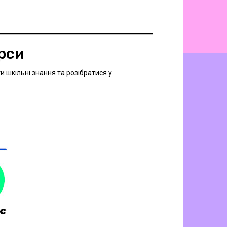
рси
и шкільні знання та розібратися у