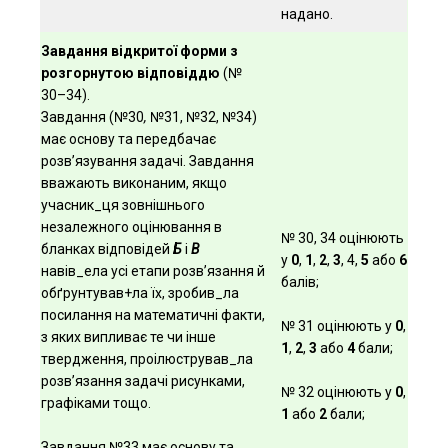
надано.
Завдання відкритої форми з
розгорнутою відповіддю
(№
30–34).
Завдання (№30
,
№31, №32, №34)
має основу та передбачає
розв’язування задачі. Завдання
вважають виконаним, якщо
учасник_ця зовнішнього
незалежного оцінювання в
№ 30, 34 оцінюють
бланках відповідей
Б
і
В
у
0
,
1
,
2
,
3
, 4,
5
або
6
навів_ела усі етапи розв’язання й
балів;
обґрунтував+ла їх, зробив_ла
посилання на математичні факти,
№ 31 оцінюють у
0
,
з яких випливає те чи інше
1
,
2
,
3
або
4
бали;
твердження, проілюстрував_ла
розв’язання задачі рисунками,
№ 32 оцінюють у
0
,
графіками тощо.
1
або
2
бали;
Завдання №33 має основу та