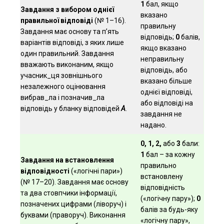
1
бал, якщо
Завдання з вибором однієї
вказано
правильної відповіді
(№ 1–16).
правильну
Завдання має основу та п’ять
відповідь;
0
балів,
варіантів відповіді, з яких лише
якщо вказано
один правильний. Завдання
неправильну
вважають виконаним, якщо
відповідь, або
учасник_ця зовнішнього
вказано більше
незалежного оцінювання
однієї відповіді,
вибрав_ла і позначив_ла
або відповіді на
відповідь у бланку відповідей
А
.
завдання не
надано.
0, 1, 2,
або
3
бали:
1
бал – за кожну
Завдання на встановлення
правильно
відповідності
(«логічні пари»)
встановлену
(№ 17–20). Завдання має основу
відповідність
та два стовпчики інформації,
(«логічну пару»);
0
позначених цифрами (ліворуч) і
балів за будь-яку
буквами (праворуч). Виконання
«логічну пару»,