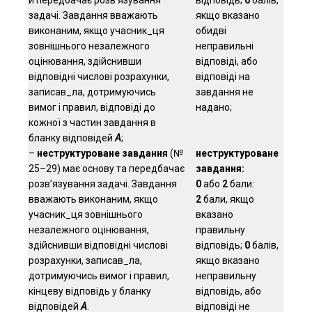
й передбачає розв’язування
відповідь;
0
балів,
задачі. Завдання вважають
якщо вказано
виконаним, якщо учасник_ця
обидві
зовнішнього незалежного
неправильні
оцінювання, здійснивши
відповіді, або
відповідні числові розрахунки,
відповіді на
записав_ла, дотримуючись
завдання не
вимог і правил, відповіді до
надано;
кожної з частин завдання в
бланку відповідей
А
;
–
неструктуроване завдання
(№
неструктуроване
25–29) має основу та передбачає
завдання:
розв’язування задачі. Завдання
0
або
2
бали:
вважають виконаним, якщо
2
бали, якщо
учасник_ця зовнішнього
вказано
незалежного оцінювання,
правильну
здійснивши відповідні числові
відповідь;
0
балів,
розрахунки, записав_ла,
якщо вказано
дотримуючись вимог і правил,
неправильну
кінцеву відповідь у бланку
відповідь, або
відповідей
А
.
відповіді не