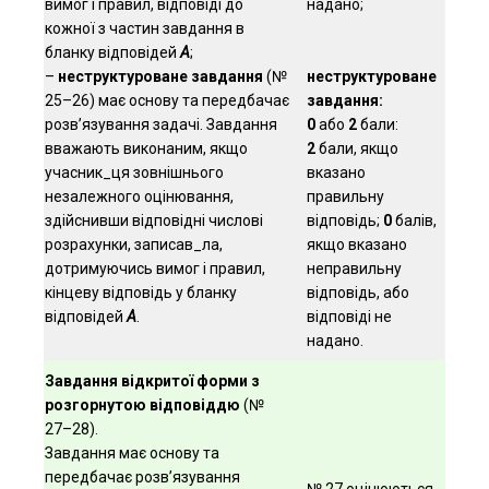
вимог і правил, відповіді до
надано;
кожної з частин завдання в
бланку відповідей
А
;
–
неструктуроване завдання
(№
неструктуроване
25–26) має основу та передбачає
завдання:
розв’язування задачі. Завдання
0
або
2
бали:
вважають виконаним, якщо
2
бали, якщо
учасник_ця зовнішнього
вказано
незалежного оцінювання,
правильну
здійснивши відповідні числові
відповідь;
0
балів,
розрахунки, записав_ла,
якщо вказано
дотримуючись вимог і правил,
неправильну
кінцеву відповідь у бланку
відповідь, або
відповідей
А
.
відповіді не
надано.
Завдання відкритої форми з
розгорнутою відповіддю
(№
27–28).
Завдання має основу та
передбачає розв’язування