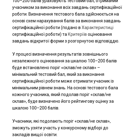
100–200 балів ураховують тестовий бал, отриманий
учасником за виконання всіх завдань сертифікаційної
роботи. Визначення тестового бала здійснюється на
основі схем нарахування балів за виконання завдань
сертифікаційної роботи (подано в
Характеристиці
сертифікаційної роботи) та
Критеріїв
оцінювання
завдань відкритої форми з розгорнутою відповіддю.
У процесі визначення результатів зовнішнього
незалежного оцінювання за шкалою 100–200 балів
буде встановлено поріг «склав/не склав» –
мінімальний тестовий бал, який за виконання
сертифікаційної роботи може отримати учасник із
мінімальним рівнем знань. На основі тестового бала
кожного учасника, який подолав поріг «склав/не
склав», буде визначено його рейтингову оцінку за
шкалою 100–200 балів.
Учасники, які подолають поріг «склав/не склав»,
зможуть узяти участь у конкурсному відборі до
закладів вищої освіти.