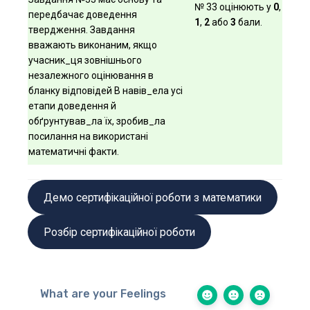
№ 33 оцінюють у
0
,
передбачає доведення
1
,
2
або
3
бали.
твердження. Завдання
вважають виконаним, якщо
учасник_ця зовнішнього
незалежного оцінювання в
бланку відповідей В навів_ела усі
етапи доведення й
обґрунтував_ла їх, зробив_ла
посилання на використані
математичні факти.
Демо сертифікаційної роботи з математики
Розбір сертифікаційної роботи
What are your Feelings