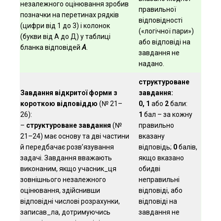
незалежного оцінювання зробив
правильної
позначки на перетинах рядків
відповідності
(цифри від 1 до 3) і колонок
(«логічної пари»)
(букви від А до Д) у таблиці
або відповіді на
бланка відповідей
А
.
завдання не
надано.
структуроване
Завдання відкритої форми з
завдання:
короткою відповіддю
(№ 21–
0, 1
або
2
бали:
26):
1
бал – за кожну
–
структуроване завдання
(№
правильно
21–24) має основу та дві частини
вказану
й передбачає розв’язування
відповідь;
0
балів,
задачі. Завдання вважають
якщо вказано
виконаним, якщо учасник_ця
обидві
зовнішнього незалежного
неправильні
оцінювання, здійснивши
відповіді, або
відповідні числові розрахунки,
відповіді на
записав_ла, дотримуючись
завдання не