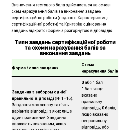
Визначення тестового бала здійснюється на основі
схем нарахування балів за виконання завдань
сертифікаційної роботи (подано в
Характеристиці
сертифікаційної роботи) та
Критеріїв
оцінювання
завдань відкритої форми з розгорнутою відповіддю.
Типи завдань сертифікаційної роботи
та схеми нарахування балів за
виконання завдань
Схема
Форма / опис завдання
нарахування балів
0
або
1
бал:
1
бал, якщо
Завдання з вибором однієї
вказано
правильної відповіді
(№ 1–16).
правильну
Завдання має основу та п’ять
відповідь;
0
балів,
варіантів відповіді, з яких лише
якщо вказано
один правильний. Завдання
неправильну
вважають виконаним, якщо
відповідь, або