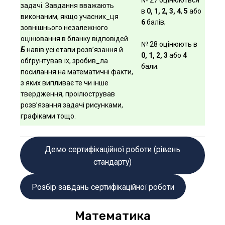
№ 27 оцінюються
задачі. Завдання вважають
в
0, 1, 2, 3, 4
,
5
або
виконаним, якщо учасник_ця
6
балів;
зовнішнього незалежного
оцінювання в бланку відповідей
№ 28 оцінюють в
Б
навів усі етапи розв’язання й
0, 1, 2, 3
або
4
обґрунтував їх, зробив_ла
бали.
посилання на математичні факти,
з яких випливає те чи інше
твердження, проілюстрував
розв’язання задачі рисунками,
графіками тощо.
Демо сертифікаційної роботи (рівень
стандарту)
Розбір завдань сертифікаційної роботи
Математика