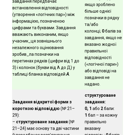
завдання передбачає
якщо зроблено
встановлення відповідності
більше однієї
(утворення «логічних пар») між
позначки в рядку
інформацією, позначеною
та/або
цифрами та буквами. Завдання
колонці;
0
балів за
вважають виконаним, якщо
завдання, якщо не
учасник_ця зовнішнього
вказано жодної
незалежного оцінювання
правильної
зробив_ла позначки на
відповідності
перетинах рядків (цифри від 1 до
(«логічної пари»)
3) і колонок (букви від А до Д) у
або відповіді на
таблиці бланка відповідей
А
.
завдання не
надано.
структуроване
Завдання відкритої форми з
завдання:
короткою відповіддю
(№ 21–
0, 1
або
2
бали:
29):
1
бал – за кожну
–
структуроване завдання
(№
правильно
21–24) має основу та дві частини
вказану