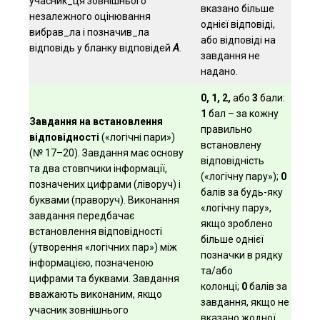
учасник_ця зовнішнього
вказано більше
незалежного оцінювання
однієї відповіді,
вибрав_ла і позначив_ла
або відповіді на
відповідь у бланку відповідей
А
.
завдання не
надано.
0, 1, 2,
або
3
бали:
1
бал – за кожну
Завдання на встановлення
правильно
відповідності
(«логічні пари»)
встановлену
(№ 17–20). Завдання має основу
відповідність
та два стовпчики інформації,
(«логічну пару»);
0
позначених цифрами (ліворуч) і
балів за будь-яку
буквами (праворуч). Виконання
«логічну пару»,
завдання передбачає
якщо зроблено
встановлення відповідності
більше однієї
(утворення «логічних пар») між
позначки в рядку
інформацією, позначеною
та/або
цифрами та буквами. Завдання
колонці;
0
балів за
вважають виконаним, якщо
завдання, якщо не
учасник зовнішнього
вказано жодної