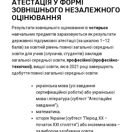
АТЕСТАЦІЯ У ФОРМІ
ЗОВНІШНЬОГО НЕЗАЛЕЖНОГО
ОЦІНЮВАННЯ
Результати зовнішнього оцінювання із
чотирьох
навчальних предметів зараховуються як результати
державної підсумкової атестації (за шкалою 1–12
балів) за освітній рівень повної загальної середньої
освіти для учнів (слухачів, студентів) закладів
загальної середньої освіти,
професійної (професійно-
технічної)
, вищої освіти, які в 2021 році завершують
здобуття повної загальної середньої освіти:
українська мова (усі завдання
сертифікаційної роботи) або української
мова і література (субтест “Атестаційні
завдання”);
математика;
історія України (субтест “Період XX –
початок XXI століття”) або іноземна мова –
за вибором здобувача освіти;